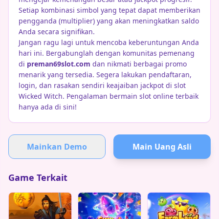
Setiap kombinasi simbol yang tepat dapat memberikan
pengganda (multiplier) yang akan meningkatkan saldo
Anda secara signifikan.
Jangan ragu lagi untuk mencoba keberuntungan Anda
hari ini. Bergabunglah dengan komunitas pemenang
di
preman69slot.com
dan nikmati berbagai promo
menarik yang tersedia. Segera lakukan pendaftaran,
login, dan rasakan sendiri keajaiban jackpot di slot
Wicked Witch. Pengalaman bermain slot online terbaik
hanya ada di sini!
Mainkan Demo
Main Uang Asli
Game Terkait