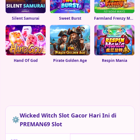
Silent Samurai
Sweet Burst
Farmland Frenzy Maxways
Hand Of God
Pirate Golden Age
Respin Mania
Wicked Witch Slot Gacor Hari Ini di
⚙️
PREMAN69 Slot