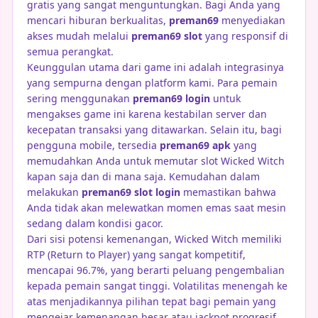
gratis yang sangat menguntungkan. Bagi Anda yang
mencari hiburan berkualitas,
preman69
menyediakan
akses mudah melalui
preman69 slot
yang responsif di
semua perangkat.
Keunggulan utama dari game ini adalah integrasinya
yang sempurna dengan platform kami. Para pemain
sering menggunakan
preman69 login
untuk
mengakses game ini karena kestabilan server dan
kecepatan transaksi yang ditawarkan. Selain itu, bagi
pengguna mobile, tersedia
preman69 apk
yang
memudahkan Anda untuk memutar slot Wicked Witch
kapan saja dan di mana saja. Kemudahan dalam
melakukan
preman69 slot login
memastikan bahwa
Anda tidak akan melewatkan momen emas saat mesin
sedang dalam kondisi gacor.
Dari sisi potensi kemenangan, Wicked Witch memiliki
RTP (Return to Player) yang sangat kompetitif,
mencapai 96.7%, yang berarti peluang pengembalian
kepada pemain sangat tinggi. Volatilitas menengah ke
atas menjadikannya pilihan tepat bagi pemain yang
mengejar kemenangan besar atau jackpot progresif.