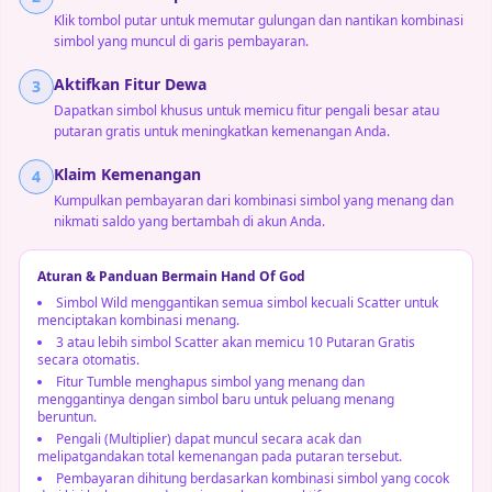
Klik tombol putar untuk memutar gulungan dan nantikan kombinasi
simbol yang muncul di garis pembayaran.
Aktifkan Fitur Dewa
3
Dapatkan simbol khusus untuk memicu fitur pengali besar atau
putaran gratis untuk meningkatkan kemenangan Anda.
Klaim Kemenangan
4
Kumpulkan pembayaran dari kombinasi simbol yang menang dan
nikmati saldo yang bertambah di akun Anda.
Aturan & Panduan Bermain Hand Of God
Simbol Wild menggantikan semua simbol kecuali Scatter untuk
menciptakan kombinasi menang.
3 atau lebih simbol Scatter akan memicu 10 Putaran Gratis
secara otomatis.
Fitur Tumble menghapus simbol yang menang dan
menggantinya dengan simbol baru untuk peluang menang
beruntun.
Pengali (Multiplier) dapat muncul secara acak dan
melipatgandakan total kemenangan pada putaran tersebut.
Pembayaran dihitung berdasarkan kombinasi simbol yang cocok