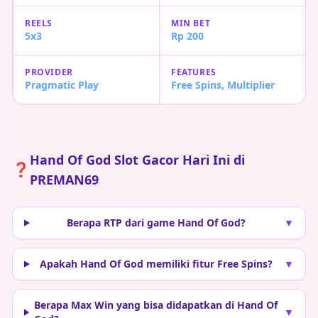
REELS
MIN BET
5x3
Rp 200
PROVIDER
FEATURES
Pragmatic Play
Free Spins, Multiplier
Hand Of God Slot Gacor Hari Ini di
❓
PREMAN69
Berapa RTP dari game Hand Of God?
▼
Apakah Hand Of God memiliki fitur Free Spins?
▼
Berapa Max Win yang bisa didapatkan di Hand Of
▼