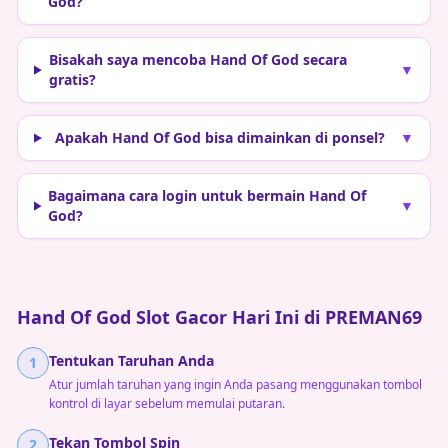
God?
Bisakah saya mencoba Hand Of God secara
▼
gratis?
Apakah Hand Of God bisa dimainkan di ponsel?
▼
Bagaimana cara login untuk bermain Hand Of
▼
God?
Hand Of God Slot Gacor Hari Ini di PREMAN69
Tentukan Taruhan Anda
1
Atur jumlah taruhan yang ingin Anda pasang menggunakan tombol
kontrol di layar sebelum memulai putaran.
Tekan Tombol Spin
2