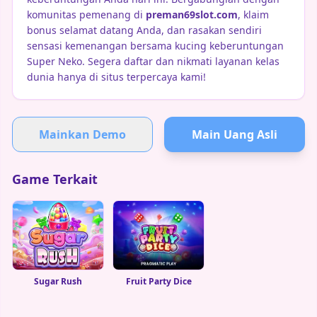
komunitas pemenang di
preman69slot.com
, klaim
bonus selamat datang Anda, dan rasakan sendiri
sensasi kemenangan bersama kucing keberuntungan
Super Neko. Segera daftar dan nikmati layanan kelas
dunia hanya di situs terpercaya kami!
Mainkan Demo
Main Uang Asli
Game Terkait
Sugar Rush
Fruit Party Dice