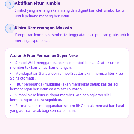
Aktifkan Fitur Tumble
3
Simbol yang menang akan hilang dan digantikan oleh simbol baru
untuk peluang menang beruntun.
Klaim Kemenangan Maxwin
4
Kumpulkan kombinasi simbol tertinggi atau picu putaran gratis untuk
meraih jackpot besar.
Aturan & Fitur Permainan Super Neko
Simbol Wild menggantikan semua simbol kecuali Scatter untuk
membentuk kombinasi kemenangan.
Mendapatkan 3 atau lebih simbol Scatter akan memicu fitur Free
Spins otomatis.
Fitur pengganda (multiplier) akan meningkat setiap kali terjadi
kemenangan beruntun dalam satu putaran.
Simbol Neko khusus dapat memberikan peningkatan nilai
kemenangan secara signifikan.
Permainan ini menggunakan sistem RNG untuk memastikan hasil
yang adil dan acak bagi semua pemain.