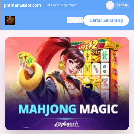
preman69slot.com
Slot Gacor Terpercaya
Bahasa
Login
Daftar Sekarang