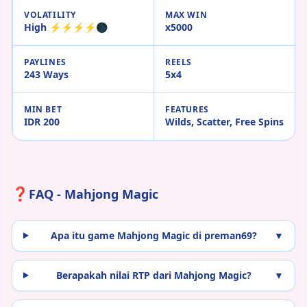
VOLATILITY
MAX WIN
High ⚡⚡⚡⚡🌑
x5000
PAYLINES
REELS
243 Ways
5x4
MIN BET
FEATURES
IDR 200
Wilds, Scatter, Free Spins
❓
FAQ - Mahjong Magic
Apa itu game Mahjong Magic di preman69?
▼
Berapakah nilai RTP dari Mahjong Magic?
▼