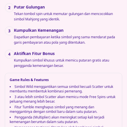
Putar Gulungan
2
Tekan tombol spin untuk memutar gulungan dan mencocokkan
simbol Mahjong yang identik.
Kumpulkan Kemenangan
3
Dapatkan pembayaran ketika simbol yang sama mendarat pada
garis pembayaran atau pola yang ditentukan.
Aktifkan Fitur Bonus
4
Kumpulkan simbol khusus untuk memicu putaran gratis atau
pengganda kemenangan besar.
Game Rules & Features
Simbol Wild menggantikan semua simbol kecuali Scatter untuk
membantu membentuk kombinasi pemenang.
3 atau lebih simbol Scatter akan memicu mode Free Spins untuk
peluang menang lebih besar.
Fitur Tumble menghapus simbol yang menang dan
menggantinya dengan simbol baru dalam satu putaran.
Pengganda (Multiplier) akan meningkat setiap kali terjadi
kemenangan beruntun dalam satu putaran.