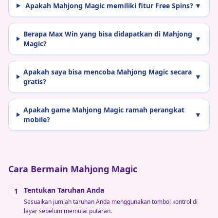
Apakah Mahjong Magic memiliki fitur Free Spins?
▼
Berapa Max Win yang bisa didapatkan di Mahjong
▼
Magic?
Apakah saya bisa mencoba Mahjong Magic secara
▼
gratis?
Apakah game Mahjong Magic ramah perangkat
▼
mobile?
Cara Bermain Mahjong Magic
Tentukan Taruhan Anda
1
Sesuaikan jumlah taruhan Anda menggunakan tombol kontrol di
layar sebelum memulai putaran.