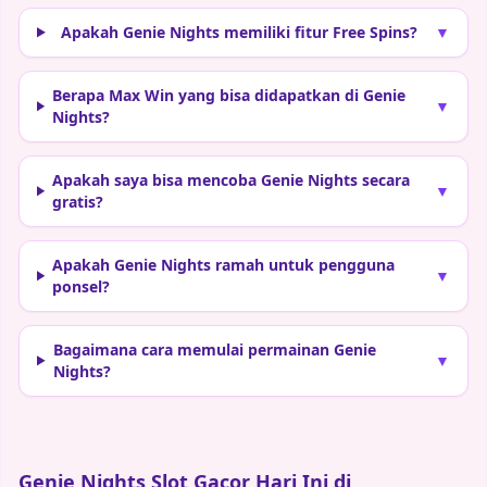
Apakah Genie Nights memiliki fitur Free Spins?
▼
Berapa Max Win yang bisa didapatkan di Genie
▼
Nights?
Apakah saya bisa mencoba Genie Nights secara
▼
gratis?
Apakah Genie Nights ramah untuk pengguna
▼
ponsel?
Bagaimana cara memulai permainan Genie
▼
Nights?
Genie Nights Slot Gacor Hari Ini di