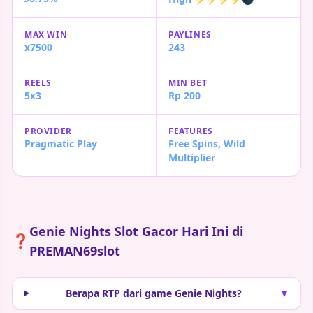
MAX WIN
PAYLINES
x7500
243
REELS
MIN BET
5x3
Rp 200
PROVIDER
FEATURES
Pragmatic Play
Free Spins, Wild
Multiplier
Genie Nights Slot Gacor Hari Ini di
❓
PREMAN69slot
Berapa RTP dari game Genie Nights?
▼