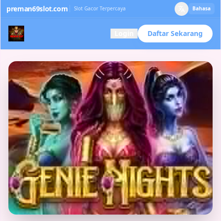
preman69slot.com
Slot Gacor Terpercaya
Bahasa
Login
Daftar Sekarang