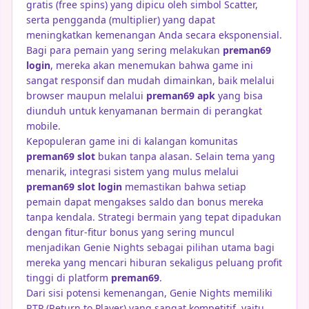
gratis (free spins) yang dipicu oleh simbol Scatter,
serta pengganda (multiplier) yang dapat
meningkatkan kemenangan Anda secara eksponensial.
Bagi para pemain yang sering melakukan
preman69
login
, mereka akan menemukan bahwa game ini
sangat responsif dan mudah dimainkan, baik melalui
browser maupun melalui
preman69 apk
yang bisa
diunduh untuk kenyamanan bermain di perangkat
mobile.
Kepopuleran game ini di kalangan komunitas
preman69 slot
bukan tanpa alasan. Selain tema yang
menarik, integrasi sistem yang mulus melalui
preman69 slot login
memastikan bahwa setiap
pemain dapat mengakses saldo dan bonus mereka
tanpa kendala. Strategi bermain yang tepat dipadukan
dengan fitur-fitur bonus yang sering muncul
menjadikan Genie Nights sebagai pilihan utama bagi
mereka yang mencari hiburan sekaligus peluang profit
tinggi di platform
preman69
.
Dari sisi potensi kemenangan, Genie Nights memiliki
RTP (Return to Player) yang sangat kompetitif, yaitu