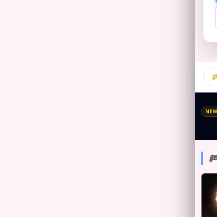
Go
NE
