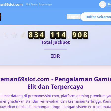
penarikan berhasil 1.500.000 IDR
an69slot.com
Slot Gacor Terpercaya
B
baru saja menarik 250.000 IDR
menerima bonus 50.000 IDR
Login
Daftar Sekara
menang jackpot 5.000.000 IDR
penarikan berhasil 750.000 IDR
Bonus Selamat
baru saja menarik 1.200.000 IDR
8
3
4
,
1
0
3
,
5
7
6
 🃏 🎲 💰 🏆
Datang preman69
menerima bonus 100.000 IDR
Total Jackpot
menang jackpot 2.500.000 IDR
penarikan berhasil 300.000 IDR
IDR
baru saja menarik 4.000.000 IDR
menerima bonus 25.000 IDR
menang jackpot 10.000.000 IDR
penarikan berhasil 200.000 IDR
reman69slot.com - Pengalaman Gami
baru saja menarik 800.000 IDR
Elit dan Terpercaya
menerima bonus 75.000 IDR
menang jackpot 1.100.000 IDR
elamat datang di preman69slot.com, platform gaming premium ya
penarikan berhasil 600.000 IDR
menghadirkan standar kemewahan dan keamanan tertinggi. Kam
baru saja menarik 3.500.000 IDR
awarkan tingkat kemenangan tinggi dengan sistem enkripsi muta
menerima bonus 150.000 IDR