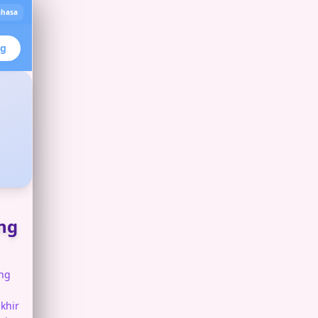
ahasa
ng
ng
ng
i
khir