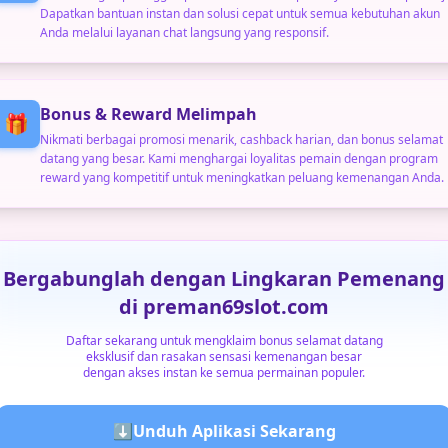
baru saja menarik 1.300.000 IDR
Dapatkan bantuan instan dan solusi cepat untuk semua kebutuhan akun
menerima bonus 110.000 IDR
Anda melalui layanan chat langsung yang responsif.
menang jackpot 2.100.000 IDR
penarikan berhasil 400.000 IDR
baru saja menarik 6.000.000 IDR
Bonus & Reward Melimpah
🎁
menerima bonus 30.000 IDR
Nikmati berbagai promosi menarik, cashback harian, dan bonus selamat
menang jackpot 12.000.000 IDR
datang yang besar. Kami menghargai loyalitas pemain dengan program
penarikan berhasil 850.000 IDR
reward yang kompetitif untuk meningkatkan peluang kemenangan Anda.
baru saja menarik 1.400.000 IDR
menerima bonus 80.000 IDR
menang jackpot 3.800.000 IDR
penarikan berhasil 2.700.000 IDR
Bergabunglah dengan Lingkaran Pemenang
baru saja menarik 550.000 IDR
di preman69slot.com
Daftar sekarang untuk mengklaim bonus selamat datang
eksklusif dan rasakan sensasi kemenangan besar
dengan akses instan ke semua permainan populer.
⬇️
Unduh Aplikasi Sekarang