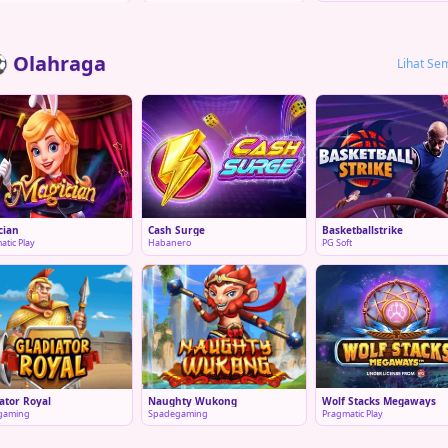
 Olahraga
Lihat S
cian
Cash Surge
Basketballstrike
atic Play
Habanero
PG Soft
ator Royal
Naughty Wukong
Wolf Stacks Megaways
gaming
Spadegaming
Pragmatic Play