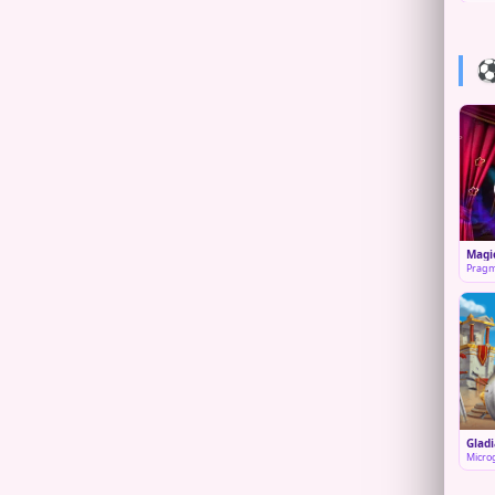
⚽
Magi
Pragm
Gladi
Micro